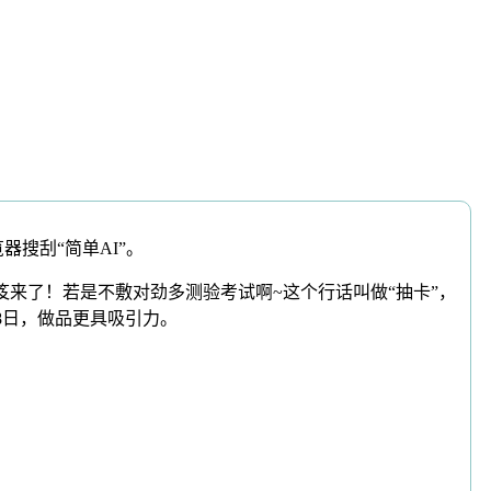
搜刮“简单AI”。
来了！若是不敷对劲多测验考试啊~这个行话叫做“抽卡”，
8日，做品更具吸引力。