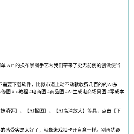
简单 AI” 的换布景图手艺为我们带来了史无前例的创做便当
不需要下载软件，比拟市道上动不动就收费几百的的AI东
#ps教程 #电商图 #商品图 #AI生成电商场景图 #零成本
消弭】、【AI抠图】、【AI高清放大】等具，点击【下
喜的感受实是太好了，就像逛戏抽卡开盲盒一样。别再犹疑