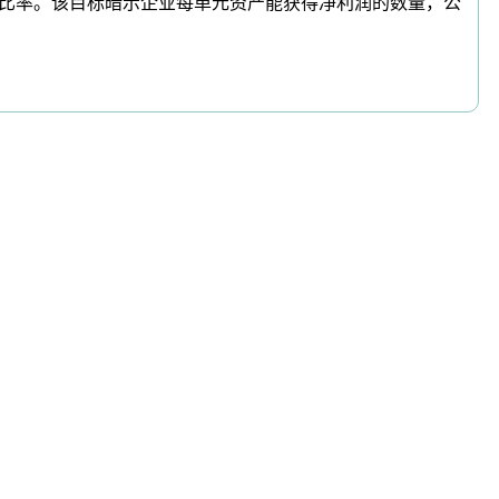
的比率。该目标暗示企业每单元资产能获得净利润的数量，公