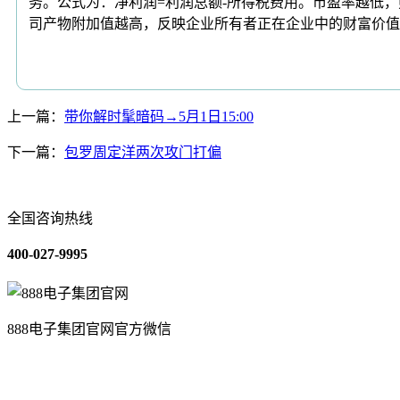
务。公式为：净利润=利润总额-所得税费用。市盈率越低，
司产物附加值越高，反映企业所有者正在企业中的财富价值
上一篇：
带你解时髦暗码→5月1日15:00
下一篇：
包罗周定洋两次攻门打偏
全国咨询热线
400-027-9995
888电子集团官网官方微信
关于我们