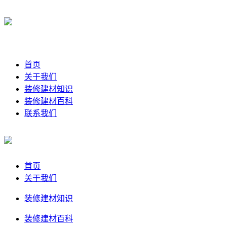
首页
关于我们
装修建材知识
装修建材百科
联系我们
首页
关于我们
装修建材知识
装修建材百科