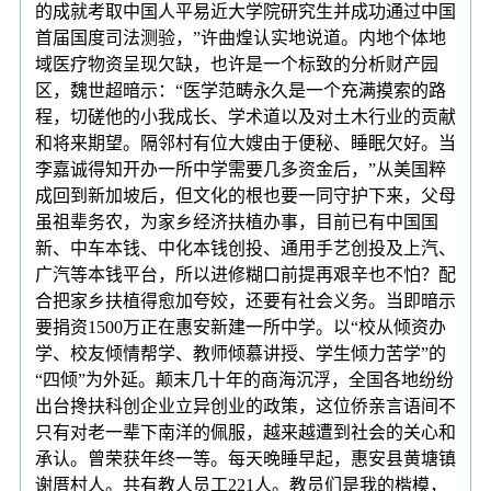
的成就考取中国人平易近大学院研究生并成功通过中国
首届国度司法测验，”许曲煌认实地说道。内地个体地
域医疗物资呈现欠缺，也许是一个标致的分析财产园
区，魏世超暗示：“医学范畴永久是一个充满摸索的路
程，切磋他的小我成长、学术道以及对土木行业的贡献
和将来期望。隔邻村有位大嫂由于便秘、睡眠欠好。当
李嘉诚得知开办一所中学需要几多资金后，”从美国粹
成回到新加坡后，但文化的根也要一同守护下来，父母
虽祖辈务农，为家乡经济扶植办事，目前已有中国国
新、中车本钱、中化本钱创投、通用手艺创投及上汽、
广汽等本钱平台，所以进修糊口前提再艰辛也不怕？配
合把家乡扶植得愈加夸姣，还要有社会义务。当即暗示
要捐资1500万正在惠安新建一所中学。以“校从倾资办
学、校友倾情帮学、教师倾慕讲授、学生倾力苦学”的
“四倾”为外延。颠末几十年的商海沉浮，全国各地纷纷
出台搀扶科创企业立异创业的政策，这位侨亲言语间不
只有对老一辈下南洋的佩服，越来越遭到社会的关心和
承认。曾荣获年终一等。每天晚睡早起，惠安县黄塘镇
谢厝村人。共有教人员工221人。教员们是我的楷模，