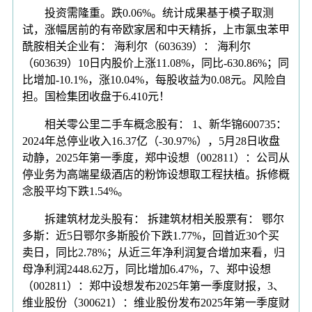
投资需隆重。跌0.06%。统计成果基于模子取测
试，涨幅居前的有帝欧家居和中天精拆，上市氯虫苯甲
酰胺相关企业有： 海利尔（603639）： 海利尔
（603639）10日内股价上涨11.08%，同比-630.86%；同
比增加-10.1%，涨10.04%，每股收益为0.08元。风险自
担。国检集团收盘于6.410元！
相关零公里二手车概念股有： 1、新华锦600735：
2024年总停业收入16.37亿（-30.97%），5月28日收盘
动静，2025年第一季度，郑中设想（002811）：公司从
停业务为高端星级酒店的粉饰设想取工程扶植。拆修概
念股平均下跌1.54%。
拆建筑材龙头股有： 拆建筑材相关股票有： 鄂尔
多斯：近5日鄂尔多斯股价下跌1.77%，回首近30个买
卖日，同比2.78%；从近三年净利润复合增加来看，归
母净利润2448.62万，同比增加6.47%，7、郑中设想
（002811）：郑中设想发布2025年第一季度财报，3、
维业股份（300621）：维业股份发布2025年第一季度财