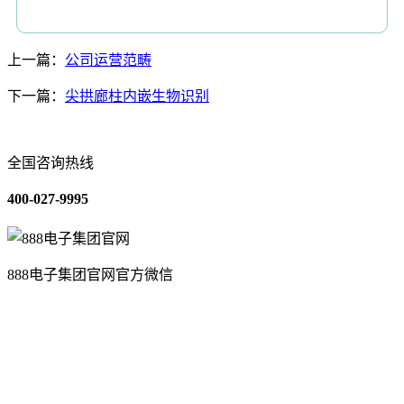
上一篇：
公司运营范畴
下一篇：
尖拱廊柱内嵌生物识别
全国咨询热线
400-027-9995
888电子集团官网官方微信
关于我们
装修建材知识
装修建材百科