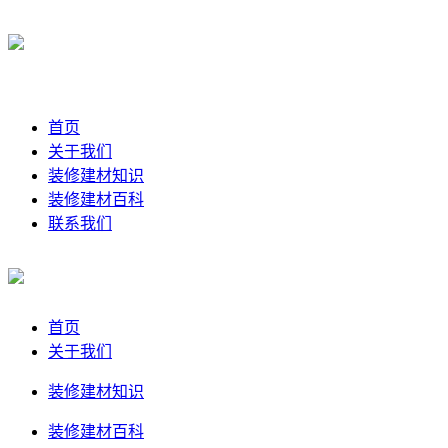
首页
关于我们
装修建材知识
装修建材百科
联系我们
首页
关于我们
装修建材知识
装修建材百科